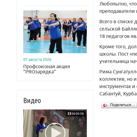
Любопытно, что
преподаватели 
Всего в списке 
сельской Байля
18 педагогов я
Кроме того, до
школы. Пост «п
07 августа 2026
учительница на
Профсоюзная акция
Рима Сунгатулл
"PROзарядка"
коллектив, но 
инструментах и
Сабантуй, Курба
Видео
Поделиться…
00:00:58