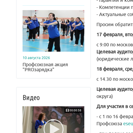
- Гарантии и ко
- Компетенции 
- Актуальные с
Просим обратит
17 февраля, вт
с 9:00 по моск
Целевая аудито
10 августа 2026
(юридические л
Профсоюзная акция
18 февраля, сре
"PROзарядка"
с 14.30 по моск
Целевая аудито
Видео
округа)
Для участия в 
00:00:58
- с 1 по 16 фев
Профсоюза
eseu