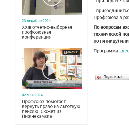
- при подаче з
- присоединить
Профсоюза в ра
23 декабря 2024
XXIII отчетно-выборная
По вопросам вх
профсоюзная
технической под
конференция
по пятницу) или
Программа
здес
00:03:31
Поделиться…
02 мая 2024
Профсоюз помогает
вернуть право на льготную
пенсию. Сюжет из
Нижнекамска