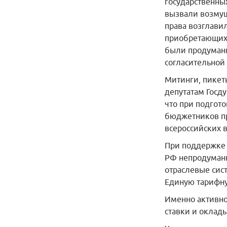
государственны
вызвали возмущ
права возглави
приобретающих о
были продуманн
согласительной 
Митинги, пикет
депутатам Госду
что при подгото
бюджетников пр
всероссийских 
При поддержке 
РФ непродуманн
отраслевые сис
Единую тарифну
Именно активно
ставки и оклады