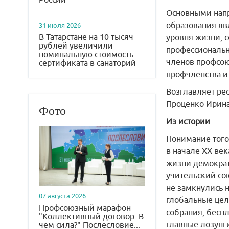
Основными напр
образования яв
31 июля 2026
В Татарстане на 10 тысяч
уровня жизни, 
рублей увеличили
профессиональн
номинальную стоимость
членов профсою
сертификата в санаторий
профчленства и
Возглавляет ре
Проценко Ирина
Фото
Из истории
Понимание того
в начале XX век
жизни демократ
учительский сою
не замкнулись 
07 августа 2026
глобальные цел
Профсоюзный марафон
собрания, бесп
"Коллективный договор. В
главные лозунги
чем сила?" Послесловие...