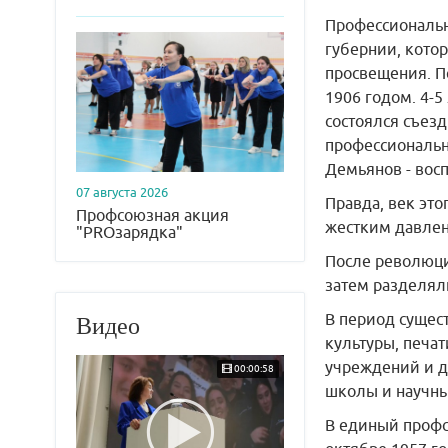
Профессиональн
губернии, котор
просвещения. П
1906 годом. 4-5
состоялся съез
профессиональн
Демьянов - восп
07 августа 2026
Правда, век это
Профсоюзная акция
жестким давлен
"PROзарядка"
После революци
затем разделял
В период сущес
Видео
культуры, печат
учреждений и д
00:00:58
школы и научны
В единый профс