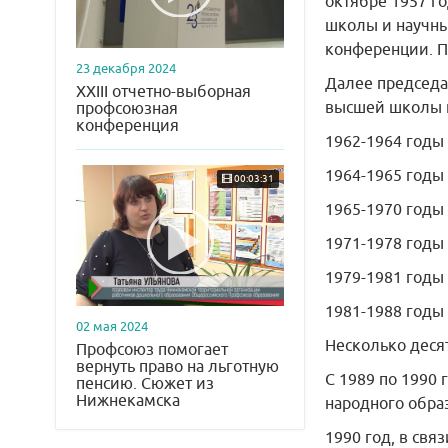
октябре 1957 г
школы и научны
конференции. Пр
23 декабря 2024
Далее председа
XXIII отчетно-выборная
высшей школы 
профсоюзная
конференция
1962-1964 годы 
1964-1965 годы 
00:03:31
1965-1970 годы 
1971-1978 годы 
1979-1981 годы 
1981-1988 годы 
02 мая 2024
Несколько деся
Профсоюз помогает
вернуть право на льготную
С 1989 по 1990 
пенсию. Сюжет из
Нижнекамска
народного обра
1990 год, в св