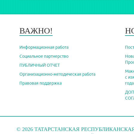
ВАЖНО!
Н
Информационная работа
Пост
Социальное партнерство
Нов
Про
ПУБЛИЧНЫЙ ОТЧЕТ
Маке
Организационно-методическая работа
с из
Правовая поддержка
года
ДОП
СОГ
© 2026 ТАТАРСТАНСКАЯ РЕСПУБЛИКАНСКА