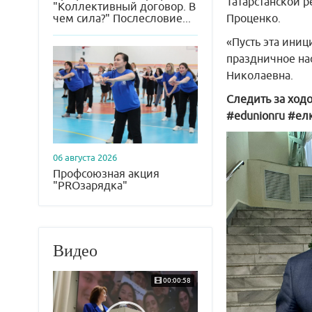
Татарстанской 
"Коллективный договор. В
чем сила?" Послесловие...
Проценко.
«Пусть эта иниц
праздничное на
Николаевна.
Следить за ход
#edunionru #е
06 августа 2026
Профсоюзная акция
"PROзарядка"
Видео
00:00:58