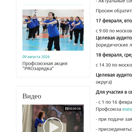
- Актуальные с
Просим обратит
17 февраля, вт
с 9:00 по моск
Целевая аудито
(юридические л
18 февраля, сре
09 августа 2026
Профсоюзная акция
с 14.30 по моск
"PROзарядка"
Целевая аудито
округа)
Для участия в 
Видео
- с 1 по 16 фев
Профсоюза
eseu
00:00:58
- при подаче з
- присоединить