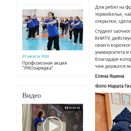
Для ребят на ф
термобелье, ча
открытки, сдел
Студент заочно
КНИТУ, действ
своего коротко
университета и 
07 августа 2026
благодаря котор
Профсоюзная акция
чем держатся м
"PROзарядка"
Елена Яшина
Фото Марата Ги
Видео
00:00:58