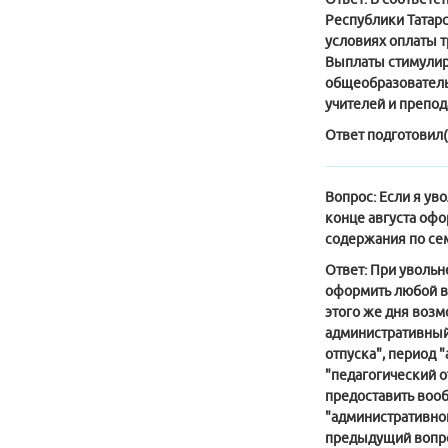
Республики Татарс
условиях оплаты т
Выплаты стимулир
общеобразователь
учителей и препод
Ответ подготовил(
Вопрос:
Если я уво
конце августа офо
содержания по сем
Ответ:
При увольне
оформить любой ви
этого же дня воз
административный)
отпуска", период 
"педагогический о
предоставить вооб
"административног
предыдущий вопрос