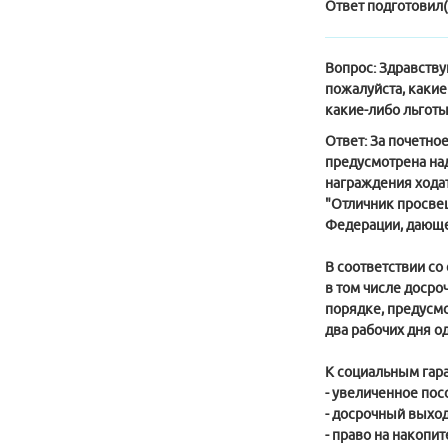
Ответ подготовил(
Вопрос:
Здравствуй
пожалуйста, какие
какие-либо льготы
Ответ:
За почетное
предусмотрена над
награждения хода
"Отличник просве
Федерации, дающей
В соответствии со 
в том числе досро
порядке, предусм
два рабочих дня о
К социальным гар
- увеличенное пос
- досрочный выход 
- право на накопи