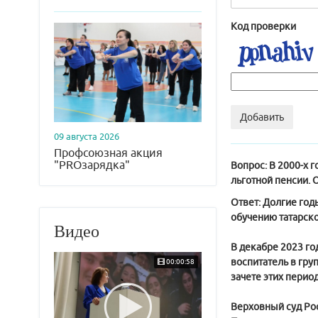
Код проверки
Добавить
09 августа 2026
Профсоюзная акция
"PROзарядка"
Вопрос:
В 2000-х г
льготной пенсии. О
Ответ:
Долгие год
обучению татарско
Видео
В декабре 2023 го
воспитатель в гру
00:00:58
зачете этих перио
Верховный суд Рос