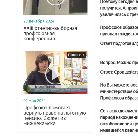
Поэтому сегодня в
получится. А прои
увеличилась с трех
23 декабря 2024
Профсоюз образов
XXIII отчетно-выборная
профсоюзная
признал тождестве
конференция
Ответ подготовил(
00:03:31
Вопрос:
Можно про
Ответ:
Срок действ
Но Вы можете вос
Министерством об
Профсоюза образо
02 мая 2024
Профсоюз помогает
Согласно документ
вернуть право на льготную
период нахождения
пенсию. Сюжет из
Нижнекамска
возобновления тру
имевшейся квалиф