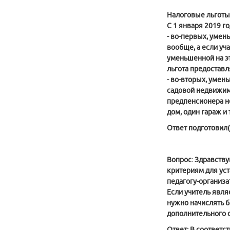
Налоговые льготы
С 1 января 2019 г
- во-первых, умен
вообще, а если уча
уменьшенной на эти
льгота предоставля
- во-вторых, умен
садовой недвижимос
предпенсионера не
дом, один гараж и 
Ответ подготовил(
Вопрос:
Здравствуй
критериям для уст
педагогу-организат
Если учитель явля
нужно начислять б
дополнительного о
Ответ:
В соответст