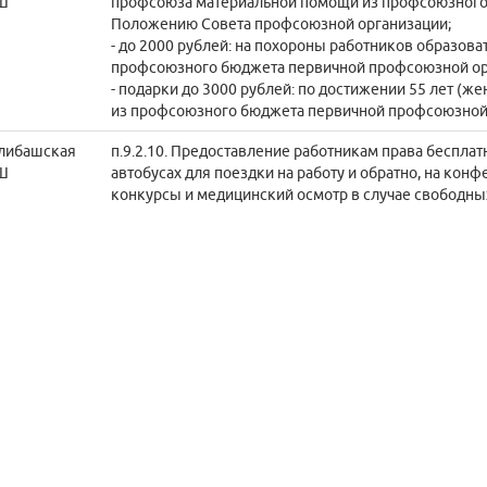
Ш
профсоюза материальной помощи из профсоюзного 
Положению Совета профсоюзной организации;
- до 2000 рублей: на похороны работников образова
профсоюзного бюджета первичной профсоюзной ор
- подарки до 3000 рублей: по достижении 55 лет (ж
из профсоюзного бюджета первичной профсоюзной 
либашская
п.9.2.10. Предоставление работникам права беспла
Ш
автобусах для поездки на работу и обратно, на кон
конкурсы и медицинский осмотр в случае свободных