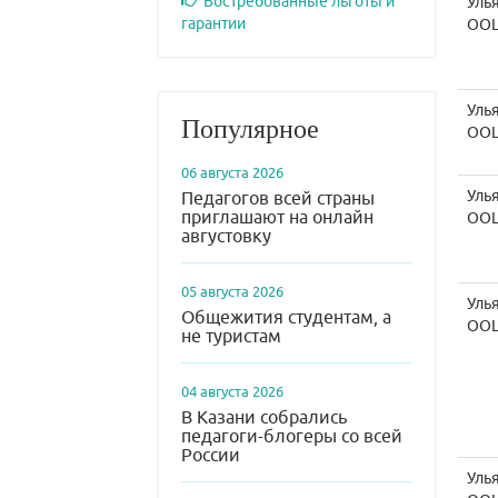
Востребованные льготы и
Уль
гарантии
ОО
Уль
Популярное
ОО
06 августа 2026
Уль
Педагогов всей страны
приглашают на онлайн
ОО
августовку
05 августа 2026
Уль
Общежития студентам, а
ОО
не туристам
04 августа 2026
В Казани собрались
педагоги-блогеры со всей
России
Уль