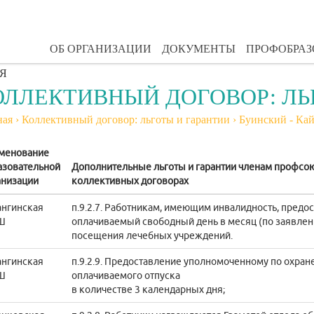
ОБ ОРГАНИЗАЦИИ
ДОКУМЕНТЫ
ПРОФОБРА
Я
ОЛЛЕКТИВНЫЙ ДОГОВОР: ЛЬ
ная
›
Коллективный договор: льготы и гарантии
›
Буинский - Ка
менование
азовательной
Дополнительные льготы и гарантии членам профсо
анизации
коллективных договорах
ангинская
п.9.2.7. Работникам, имеющим инвалидность, предо
Ш
оплачиваемый свободный день в месяц (по заявлен
посещения лечебных учреждений.
ангинская
п.9.2.9. Предоставление уполномоченному по охран
Ш
оплачиваемого отпуска
в количестве 3 календарных дня;