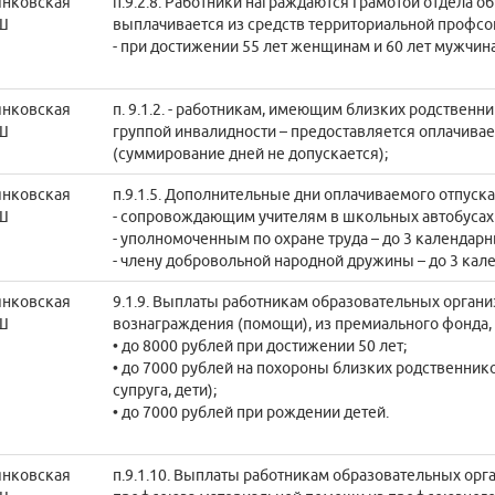
янковская
п.9.2.8. Работники награждаются Грамотой отдела о
Ш
выплачивается из средств территориальной профсо
- при достижении 55 лет женщинам и 60 лет мужчин
янковская
п. 9.1.2. - работникам, имеющим близких родственник
Ш
группой инвалидности – предоставляется оплачивае
(суммирование дней не допускается);
янковская
п.9.1.5. Дополнительные дни оплачиваемого отпуск
Ш
- сопровождающим учителям в школьных автобусах -
- уполномоченным по охране труда – до 3 календарн
- члену добровольной народной дружины – до 3 кал
янковская
9.1.9. Выплаты работникам образовательных органи
Ш
вознаграждения (помощи), из премиального фонда, 
• до 8000 рублей при достижении 50 лет;
• до 7000 рублей на похороны близких родственнико
супруга, дети);
• до 7000 рублей при рождении детей.
янковская
п.9.1.10. Выплаты работникам образовательных орг