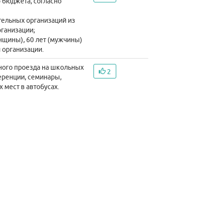
бюджета, согласно
тельных организаций из
ганизации;
енщины), 60 лет (мужчины)
организации.
тного проезда на школьных
2
ференции, семинары,
 мест в автобусах.