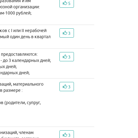
бразования и им
5
юзной организации:
ам-1000 рублей;
ов с I или II нерабочей
3
мый один день в квартал
а предоставляются:
3
 до 3 календарных дней;
ых дней;
ендарных дней;
заций, материального
3
в размере :
в (родители, супруг,
анизаций, членам
3