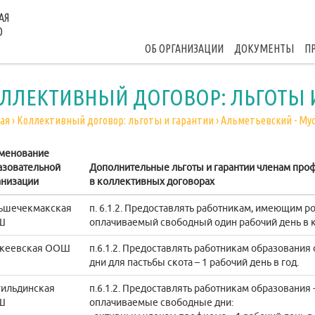
АЯ
О
ОБ ОРГАНИЗАЦИИ
ДОКУМЕНТЫ
П
ЛЛЕКТИВНЫЙ ДОГОВОР: ЛЬГОТЫ 
ая
›
Коллективный договор: льготы и гарантии
›
Альметьевский - Му
менование
азовательной
Дополнительные льготы и гарантии членам про
анизации
в коллективных договорах
ьшечекмакская
п. 6.1.2. Предоставлять работникам, имеющим р
Ш
оплачиваемый свободный один рабочий день в к
кеевская ООШ
п.6.1.2. Предоставлять работникам образовани
дни для пастьбы скота – 1 рабочий день в год.
гильдинская
п.6.1.2. Предоставлять работникам образования
Ш
оплачиваемые свободные дни: