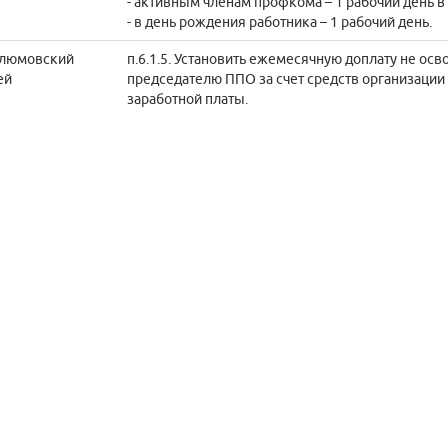
- активным членам профкома – 1 рабочий день в 
- в день рождения работника – 1 рабочий день.
люмовский
п.6.1.5. Установить ежемесячную доплату не о
ей
председателю ППО за счет средств организации 
заработной платы.